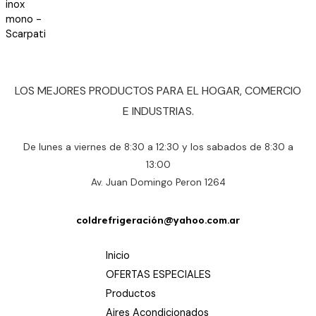
r
d
a
e
d
5
o
e
n
0
d
e
LOS MEJORES PRODUCTOS PARA EL HOGAR, COMERCIO
5
E INDUSTRIAS.
De lunes a viernes de 8:30 a 12:30 y los sabados de 8:30 a
13:00
Av. Juan Domingo Peron 1264
coldrefrigeración@yahoo.com.ar
Inicio
OFERTAS ESPECIALES
Productos
Aires Acondicionados