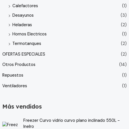
Calefactores
(1)
Desayunos
(3)
Heladeras
(2)
Hornos Electricos
(1)
Termotanques
(2)
OFERTAS ESPECIALES
(2)
Otros Productos
(14)
Repuestos
(1)
Ventiladores
(1)
Más vendidos
Freezer Curvo vidrio curvo plano inclinado 550L -
Inelro