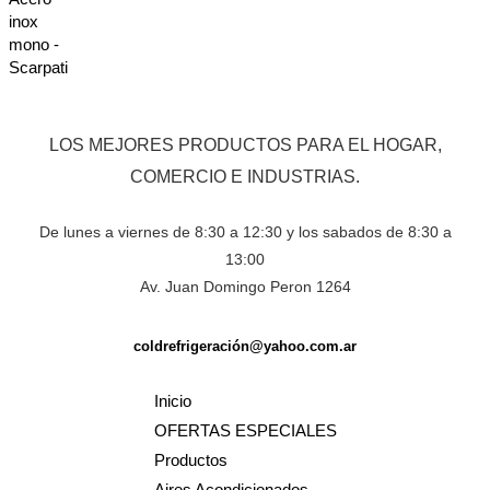
n
r
0
a
d
d
e
o
5
e
n
0
d
e
LOS MEJORES PRODUCTOS PARA EL HOGAR,
5
COMERCIO E INDUSTRIAS.
De lunes a viernes de 8:30 a 12:30 y los sabados de 8:30 a
13:00
Av. Juan Domingo Peron 1264
coldrefrigeración@yahoo.com.ar
Inicio
OFERTAS ESPECIALES
Productos