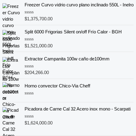
Freezer Curvo vidrio curvo plano inclinado 550L - Inelro
V
$
1,375,700.00
a
l
o
Split 6000 Frigorias Silent on/off Frío Calor - BGH
r
a
d
V
$
1,521,000.00
o
a
e
l
n
o
Extractor Campanita 100w caño de100mm
0
r
d
a
e
d
V
$
204,266.00
5
o
a
e
l
n
o
Horno convector Chico-Via Cheff
0
r
d
a
e
d
V
5
o
a
e
l
Picadora de Carne Cal 32 Acero inox mono - Scarpati
n
o
0
r
d
a
V
$
1,624,000.00
e
d
a
5
o
l
e
o