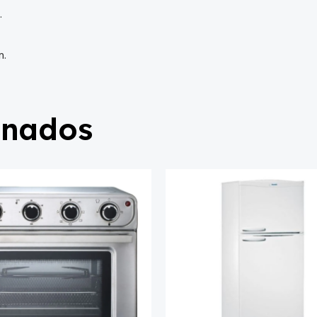
.
m.
onados