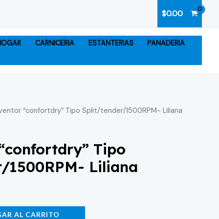
$
0.00
 HOGAR
CARNICERIA
ESTANTERIAS
PANADERIA
ventor “confortdry” Tipo Split/tender/1500RPM- Liliana
“confortdry” Tipo
r/1500RPM- Liliana
AR AL CARRITO