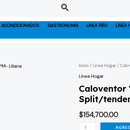
Buscar
S ACONDICIONADOS
GASTRONOMIA
LINEA FRÍO
LINEA
Caloventor
Inicio
/
Linea Hogar
/ Calo
"confortdry"
Linea Hogar
Tipo
Caloventor 
Split/tender/1500RPM-
Split/tende
Liliana
cantidad
$
154,700.00
AGREG