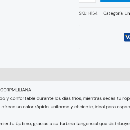
SKU:
H134
Categoría:
Li
 (0)
500RPMLILIANA
do y confortable durante los días fríos, mientras secás tu ro
ofrece un calor rápido, uniforme y eficiente, ideal para esp
iento óptimo, gracias a su turbina tangencial que distribuye 