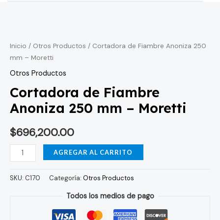
Cortadora
de
Fiambre
Inicio
/
Otros Productos
/ Cortadora de Fiambre Anoniza 250
mm – Moretti
Anoniza
250
Otros Productos
mm
Cortadora de Fiambre
-
Anoniza 250 mm – Moretti
Moretti
cantidad
$
696,200.00
AGREGAR AL CARRITO
SKU:
C170
Categoría:
Otros Productos
Todos los medios de pago