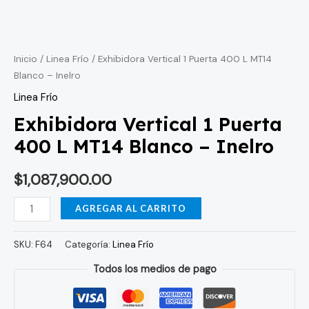
Exhibidora
Vertical
1
Inicio
/
Linea Frío
/ Exhibidora Vertical 1 Puerta 400 L MT14
Blanco – Inelro
Puerta
400
Linea Frío
L
Exhibidora Vertical 1 Puerta
MT14
400 L MT14 Blanco – Inelro
Blanco
-
$
1,087,900.00
Inelro
cantidad
AGREGAR AL CARRITO
SKU:
F64
Categoría:
Linea Frío
Todos los medios de pago