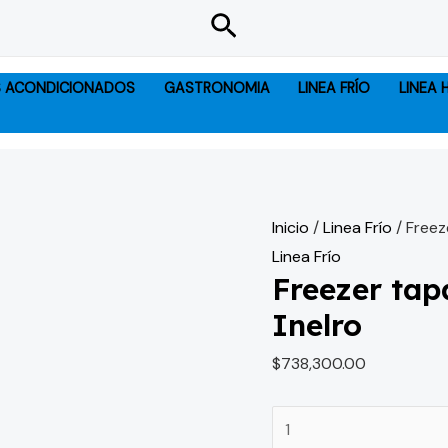
Freezer
Buscar
tapaciega
de
S ACONDICIONADOS
GASTRONOMIA
LINEA FRÍO
LINEA
280L
-
Familiar
Inelro
cantidad
Inicio
/
Linea Frío
/ Freez
Linea Frío
Freezer tap
Inelro
$
738,300.00