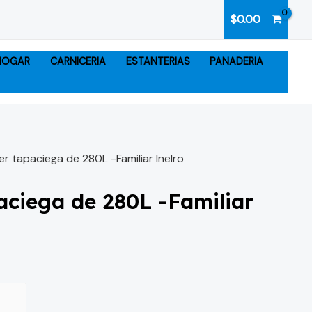
$
0.00
 HOGAR
CARNICERIA
ESTANTERIAS
PANADERIA
er tapaciega de 280L -Familiar Inelro
aciega de 280L -Familiar