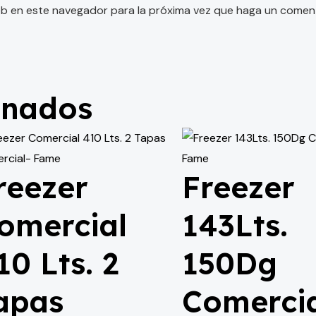
eb en este navegador para la próxima vez que haga un coment
onados
reezer
Freezer
omercial
143Lts.
10 Lts. 2
150Dg
apas
Comercia