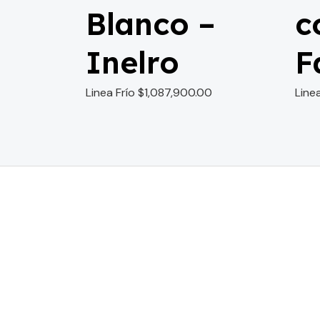
Blanco –
c
Inelro
F
Linea Frío
$
1,087,900.00
Line