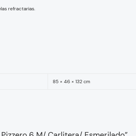
las refractarias.
85 × 46 × 132 cm
 Pizzero 6 M/ Carlitera/ Esmerilado”