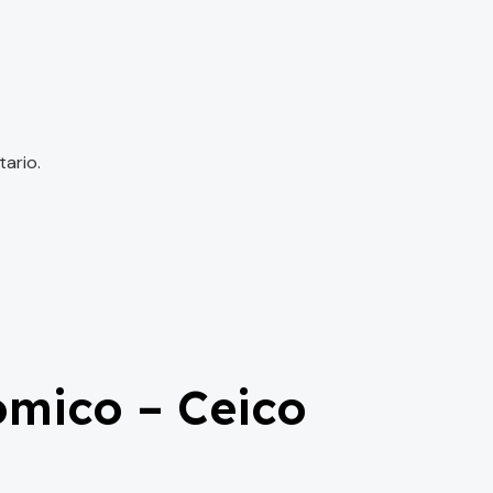
ario.
mico – Ceico