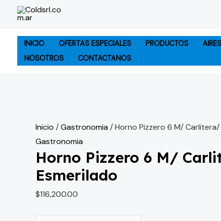
Ir
Horno
al
Pizzero
contenido
6
INICIO
OFERTAS ESPECIALES
PRODUCTOS
AIRE
M/
NOSOTROS
CONTACTANOS
Carlitera/
Esmerilado
cantidad
Inicio
/
Gastronomia
/ Horno Pizzero 6 M/ Carlitera/
Gastronomia
Horno Pizzero 6 M/ Carli
Esmerilado
$
116,200.00