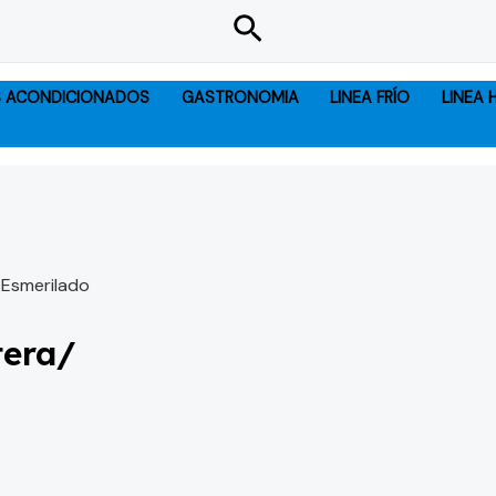
Buscar
S ACONDICIONADOS
GASTRONOMIA
LINEA FRÍO
LINEA
 Esmerilado
tera/